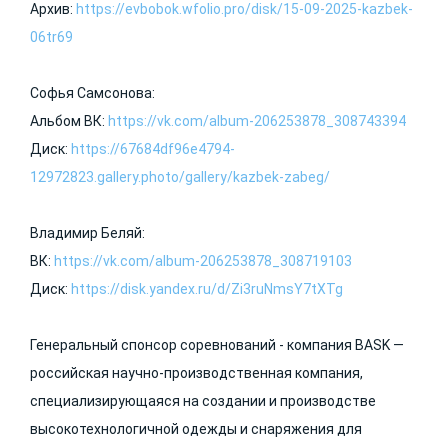
Архив:
https://evbobok.wfolio.pro/disk/15-09-2025-kazbek-
06tr69
Софья Самсонова:
Альбом ВК:
https://vk.com/album-206253878_308743394
Диск:
https://67684df96e4794-
12972823.gallery.photo/gallery/kazbek-zabeg/
Владимир Беляй:
ВК:
https://vk.com/album-206253878_308719103
Диск:
https://disk.yandex.ru/d/Zi3ruNmsY7tXTg
Генеральный спонсор соревнований - компания BASK —
российская научно-производственная компания,
специализирующаяся на создании и производстве
высокотехнологичной одежды и снаряжения для