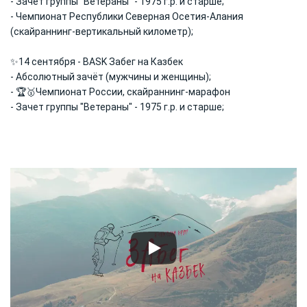
- Зачет группы "Ветераны" - 1975 г.р. и старше;
- Чемпионат Республики Северная Осетия-Алания
(скайраннинг-вертикальный километр);
✨14 сентября - BASK Забег на Казбек
- Абсолютный зачёт (мужчины и женщины);
- 🏆🥇Чемпионат России, скайраннинг-марафон
- Зачет группы "Ветераны" - 1975 г.р. и старше;